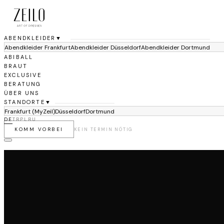
ABENDKLEIDER
▼
Abendkleider Frankfurt
Abendkleider Düsseldorf
Abendkleider Dortmund
ABIBALL
BRAUT
EXCLUSIVE
BERATUNG
ÜBER UNS
STANDORTE
▼
Frankfurt (MyZeil)
Düsseldorf
Dortmund
DE
TR
PL
RU
KOMM VORBEI
KEIN TERMIN NÖTIG