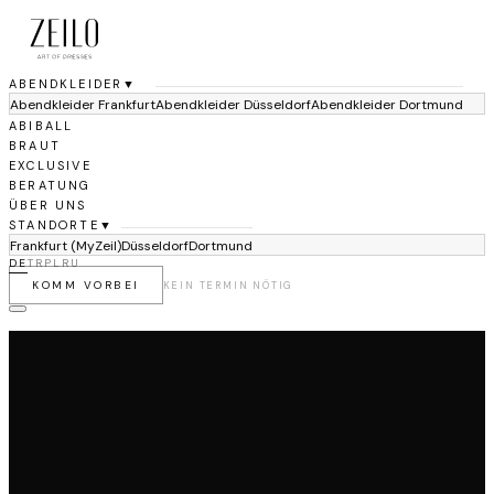
ABENDKLEIDER
▼
Abendkleider Frankfurt
Abendkleider Düsseldorf
Abendkleider Dortmund
ABIBALL
BRAUT
EXCLUSIVE
BERATUNG
ÜBER UNS
STANDORTE
▼
Frankfurt (MyZeil)
Düsseldorf
Dortmund
DE
TR
PL
RU
KOMM VORBEI
KEIN TERMIN NÖTIG