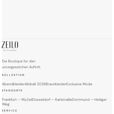
Die Boutique für den
unvergesslichen Auftritt.
KOLLEKTION
Abendkleider
Abiball 2026
Brautkleider
Exclusive Mode
STANDORTE
Frankfurt — MyZeil
Düsseldorf — Karlstraße
Dortmund — Heiliger
Weg
SERVICE