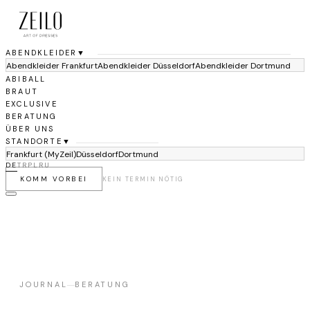
ABENDKLEIDER
▼
Abendkleider Frankfurt
Abendkleider Düsseldorf
Abendkleider Dortmund
ABIBALL
BRAUT
EXCLUSIVE
BERATUNG
ÜBER UNS
STANDORTE
▼
Frankfurt (MyZeil)
Düsseldorf
Dortmund
DE
TR
PL
RU
KOMM VORBEI
KEIN TERMIN NÖTIG
JOURNAL
BERATUNG
—