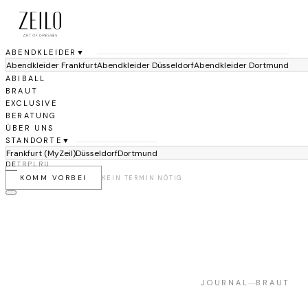
ABENDKLEIDER
▼
Abendkleider Frankfurt
Abendkleider Düsseldorf
Abendkleider Dortmund
ABIBALL
BRAUT
EXCLUSIVE
BERATUNG
ÜBER UNS
STANDORTE
▼
Frankfurt (MyZeil)
Düsseldorf
Dortmund
DE
TR
PL
RU
KOMM VORBEI
KEIN TERMIN NÖTIG
JOURNAL
BRAUT
—