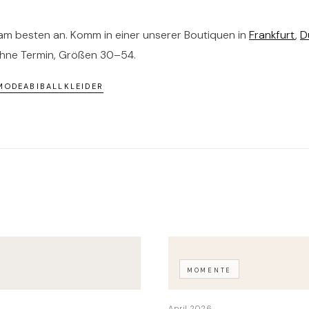
 am besten an. Komm in einer unserer Boutiquen in
Frankfurt
,
D
ohne Termin, Größen 30–54.
MODE
ABIBALLKLEIDER
MOMENTE
April 2026