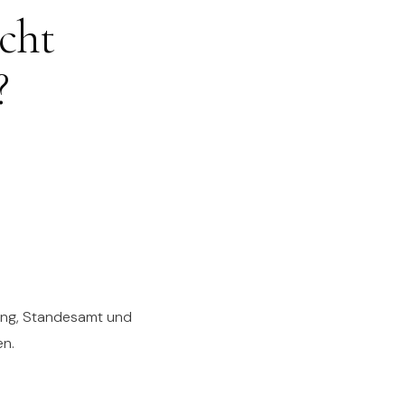
cht
?
uung, Standesamt und
en.