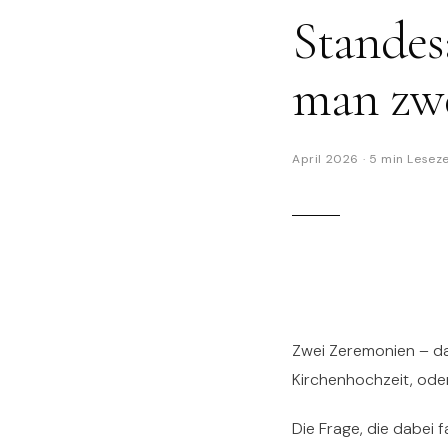
Standes
man zwe
April 2026
·
5 min
Leseze
Zwei Zeremonien – da
Kirchenhochzeit, ode
Die Frage, die dabei 