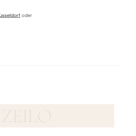
üsseldorf
oder
ZEILO