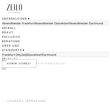
ABENDKLEIDER
▼
Abendkleider Frankfurt
Abendkleider Düsseldorf
Abendkleider Dortmund
ABIBALL
BRAUT
EXCLUSIVE
BERATUNG
ÜBER UNS
STANDORTE
▼
Frankfurt (MyZeil)
Düsseldorf
Dortmund
DE
TR
PL
RU
KOMM VORBEI
KEIN TERMIN NÖTIG
JOURNAL
BERATUNG
—